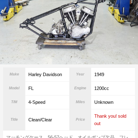
Harley Davidson
1949
Make
Year
FL
1200cc
Model
Engine
4-Speed
Unknown
T/M
Miles
Thank you! sold
Clean/Clear
Title
Price
out
マッチングケース、56-57ヘッド、オイルポンプ欠品、フレ