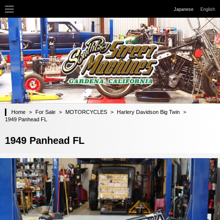
Japanese
English
Home
>
For Sale
>
MOTORCYCLES
>
Harlery Davidson Big Twin
>
1949 Panhead FL
1949 Panhead FL