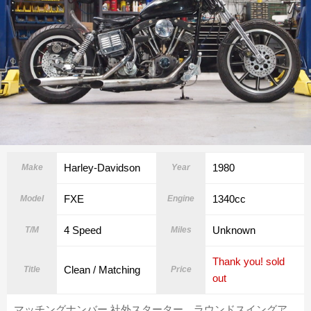
Harley-Davidson
1980
Make
Year
FXE
1340cc
Model
Engine
4 Speed
Unknown
T/M
Miles
Thank you! sold
Clean / Matching
Title
Price
out
マッチングナンバー 社外スターター ラウンドスイングア