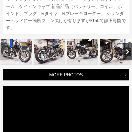
ーム ケイヒンキャブ 新品部品（バッテリー、コイル、ポ
イント、プラグ、Rタイヤ、Rブレーキローター） シリンダ
ーヘッドに一箇所フィン欠けが有りますが$150で修正可能で
す。
MORE PHOTOS