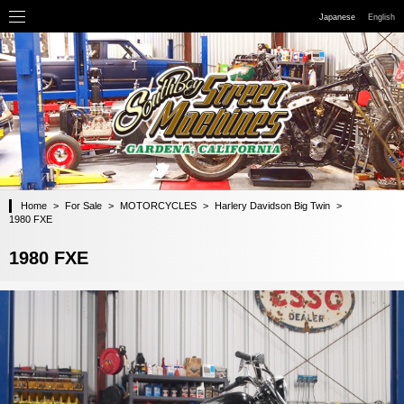
Japanese
English
Home
>
For Sale
>
MOTORCYCLES
>
Harlery Davidson Big Twin
>
1980 FXE
1980 FXE