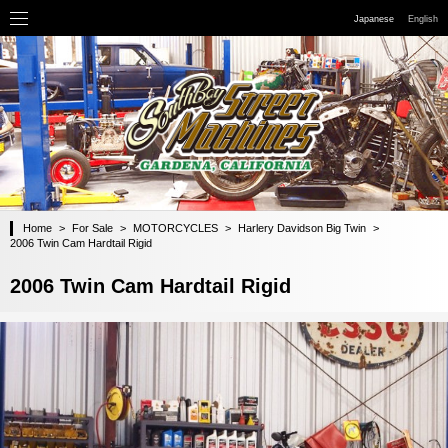
Japanese
English
Home
>
For Sale
>
MOTORCYCLES
>
Harlery Davidson Big Twin
>
2006 Twin Cam Hardtail Rigid
2006 Twin Cam Hardtail Rigid