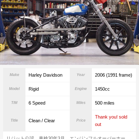
Harley Davidson
2006 (1991 frame)
Make
Year
Rigid
1450cc
Model
Engine
6 Speed
500 miles
T/M
Miles
Thank you! sold
Clean / Clear
Title
Price
out
リジット公認 車検30年3月 エンジンフルオーバーホー