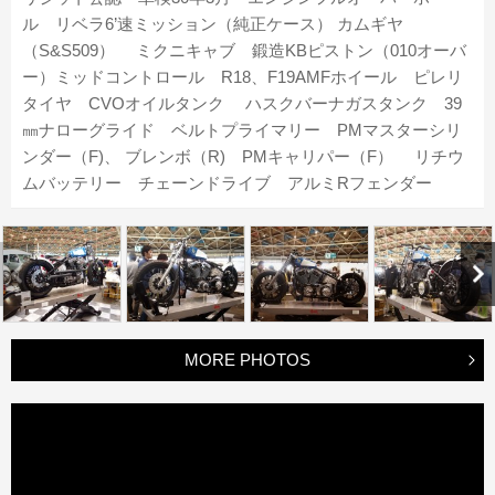
ル リベラ6’速ミッション（純正ケース） カムギヤ
（S&S509） ミクニキャブ 鍛造KBピストン（010オーバ
ー）ミッドコントロール R18、F19AMFホイール ピレリ
タイヤ CVOオイルタンク ハスクバーナガスタンク 39
㎜ナローグライド ベルトプライマリー PMマスターシリ
ンダー（F)、 ブレンボ（R) PMキャリパー（F） リチウ
ムバッテリー チェーンドライブ アルミRフェンダー
MORE PHOTOS