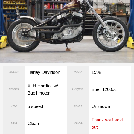
Harley Davidson
1998
Make
Year
XLH Hardtail w/
Buell 1200cc
Model
Engine
Buell motor
5 speed
Unknown
T/M
Miles
Thank you! sold
Clean
Title
Price
out