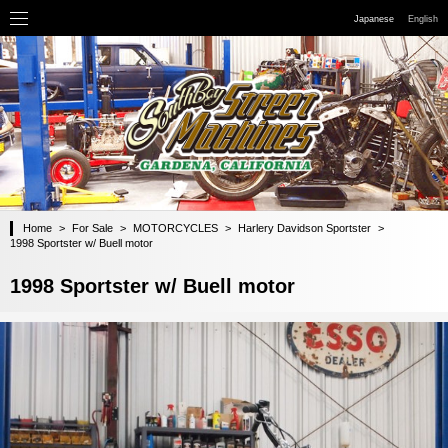
Japanese
English
Home
>
For Sale
>
MOTORCYCLES
>
Harlery Davidson Sportster
>
1998 Sportster w/ Buell motor
1998 Sportster w/ Buell motor