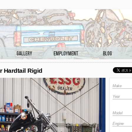
 Hardtail Rigid
Make
Year
Model
Engine