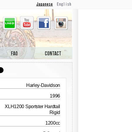
Japanese
English
Line
Youtube
Facebook
Instagram
Harley-Davidson
1996
XLH1200 Sportster Hardtail
Rigid
1200cc