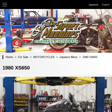
Japanese
English
Home
>
For Sale
>
MOTORCYCLES
>
Japaese Bikes
>
1980 XS650
1980 XS650