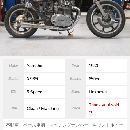
Yamaha
1980
Make
Year
XS650
650cc
Model
Engine
5 Speed
Unknown
T/M
Miles
Thank you! sold
Clean / Matching
Title
Price
out
不動車 ベース車輌 マッチングナンバー キャストホイー