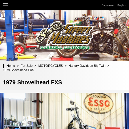
Japanese
English
Home
>
For Sale
>
MOTORCYCLES
>
Harlery Davidson Big Twin
>
1979 Shovelhead FXS
1979 Shovelhead FXS