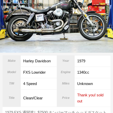
Harley Davidson
1979
Make
Year
FXS Lowrider
1340cc
Model
Engine
4 Speed
Unknown
T/M
Miles
Thank you! sold
Clean/Clear
Title
Price
out
1979 FXS 通関渡し$7500 ナンバーマッチ ヘッドガスケット