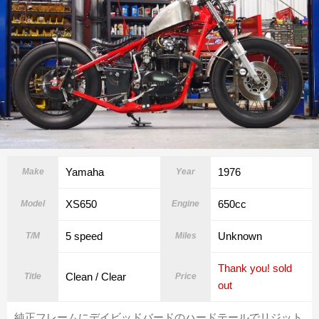
Yamaha
1976
Make
Year
XS650
650cc
Model
Engine
5 speed
Unknown
T/M
Miles
Thank you! sold
Clean / Clear
Title
Price
out
純正フレームにデイビッドバードのハードテールでリジット