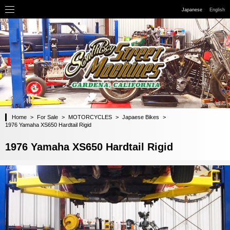
Japanese
English
Home
>
For Sale
>
MOTORCYCLES
>
Japaese Bikes
>
1976 Yamaha XS650 Hardtail Rigid
1976 Yamaha XS650 Hardtail Rigid