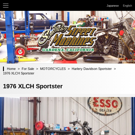
Japanese
English
Home
>
For Sale
>
MOTORCYCLES
>
Harlery Davidson Sportster
>
1976 XLCH Sportster
1976 XLCH Sportster