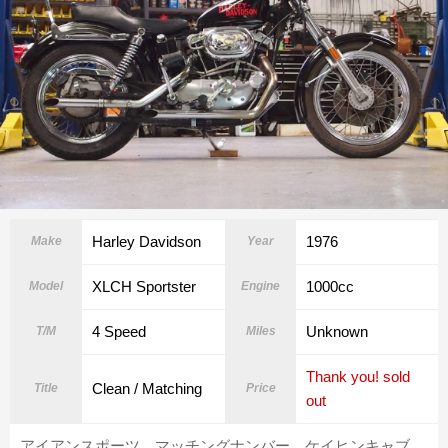
Harley Davidson
1976
Make
Year
XLCH Sportster
1000cc
Model
Engine
4 Speed
Unknown
T/M
Miles
Thank you! sold
Clean / Matching
Title
Price
out
アイアンスポーツ マッチングナンバー ケイヒンキャブ