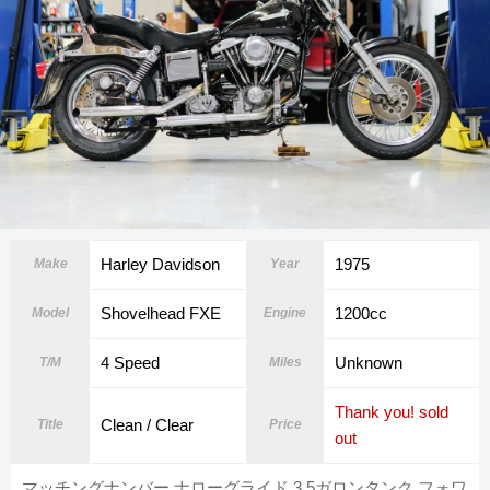
Harley Davidson
1975
Make
Year
Shovelhead FXE
1200cc
Model
Engine
4 Speed
Unknown
T/M
Miles
Thank you! sold
Clean / Clear
Title
Price
out
マッチングナンバー ナローグライド 3.5ガロンタンク フォワ