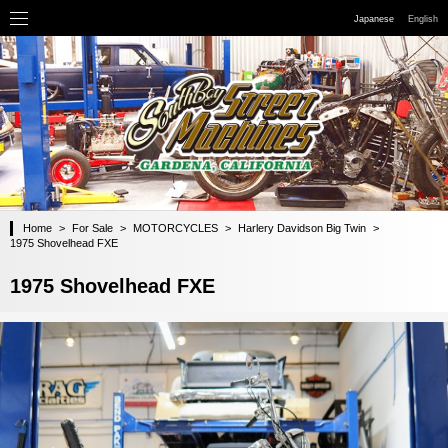
Japanese
English
Home
>
For Sale
>
MOTORCYCLES
>
Harlery Davidson Big Twin
>
1975 Shovelhead FXE
1975 Shovelhead FXE