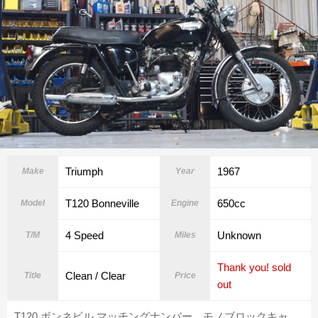
Triumph
1967
Make
Year
T120 Bonneville
650cc
Model
Engine
4 Speed
Unknown
T/M
Miles
Thank you! sold
Clean / Clear
Title
Price
out
T120 ボンネビル マッチングナンバー モノブロックキャ