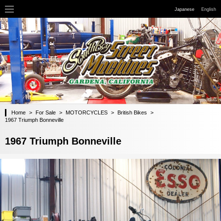
Japanese
English
Home
>
For Sale
>
MOTORCYCLES
>
British Bikes
>
1967 Triumph Bonneville
1967 Triumph Bonneville