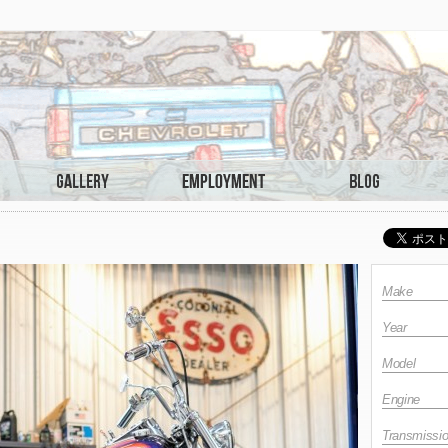
Make
Year
Model
Engine
Transmissi