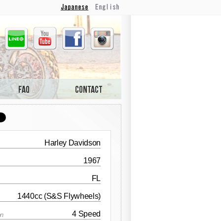
Japanese
English
Line
Youtube
Facebook
Instagram
Harley Davidson
1967
FL
1440cc (S&S Flywheels)
4 Speed
on