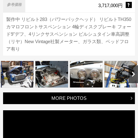
参考価格
3,717,000円
製作中 リビルト283（パワーパックヘッド） リビルトTH350
カマロフロントサスペンション 4輪ディスクブレーキ フォー
ド9"デフ、4リンクサスペンション ビルシュタイン車高調整
（リヤ）New Vintage社製メーター、ガラス類、ベッドフロ
ア有り
MORE PHOTOS